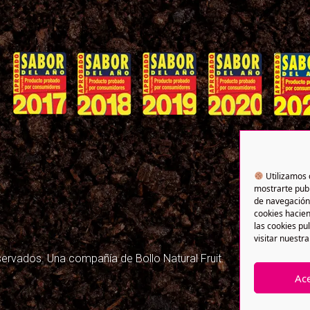
Utilizamos 
mostrarte publ
de navegación 
cookies hacien
las cookies pu
visitar nuestra
rvados. Una compañía de Bollo Natural Fruit.
Ac