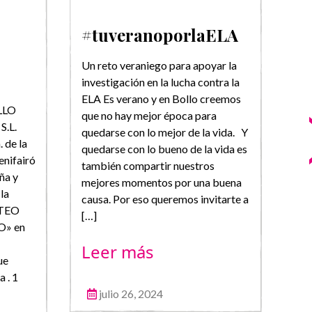
#tuveranoporlaELA
F
«
Un reto veraniego para apoyar la
investigación en la lucha contra la
Bas
ELA Es verano y en Bollo creemos
fru
LLO
que no hay mejor época para
DE
.L.
quedarse con lo mejor de la vida. Y
Sig
 de la
quedarse con lo bueno de la vida es
#Bo
enifairó
también compartir nuestros
co
ña y
mejores momentos por una buena
IN
la
causa. Por eso queremos invitarte a
(en
RTEO
[…]
“BI
» en
cum
Leer más
niv
ue
(Bo
a . 1
Amb
julio 26, 2024
baj