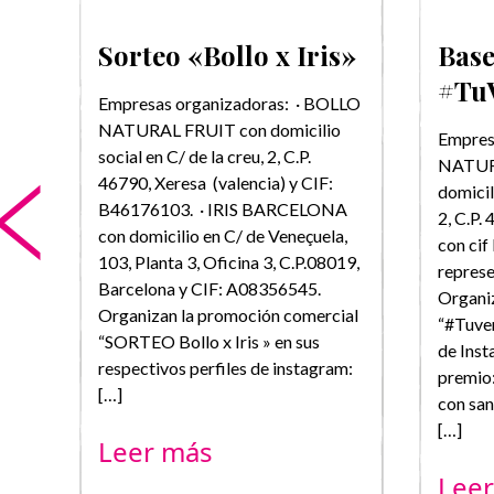
o
Sorteo «Bollo x Iris»
Base
 x
#Tu
Empresas organizadoras: · BOLLO
NATURAL FRUIT con domicilio
Empres
social en C/ de la creu, 2, C.P.
NATURA
LLO
46790, Xeresa (valencia) y CIF:
domicil
B46176103. · IRIS BARCELONA
2, C.P.
la
con domicilio en C/ de Veneçuela,
con cif
airó
103, Planta 3, Oficina 3, C.P.08019,
repres
Barcelona y CIF: A08356545.
Organi
Organizan la promoción comercial
“#Tuver
,
“SORTEO Bollo x Iris » en sus
de Inst
respectivos perfiles de instagram:
premio
[…]
con san
[…]
Leer más
AZO
Lee