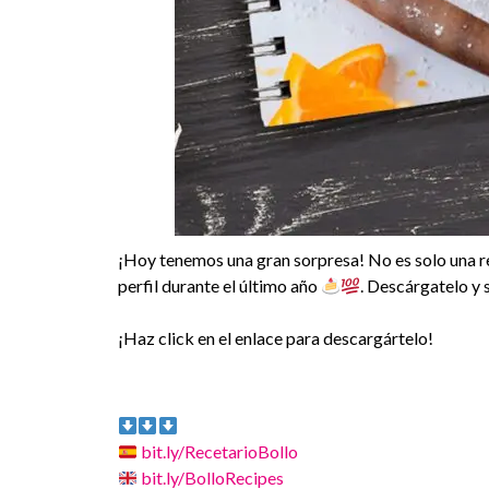
¡Hoy tenemos una gran sorpresa! No es solo una re
perfil durante el último año
. Descárgatelo y 
¡Haz click en el enlace para descargártelo!
bit.ly/RecetarioBollo
bit.ly/BolloRecipes