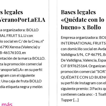
s legales
Bases legales
VeranoPorLaELA
«Quédate con lo
bueno» x Bollo
a organizadora: BOLLO
L FRUIT S.L.U con
Empresa organizadora: BO
io social en C/ de la Creu, nº
INTERNATIONAL FRUITS S
 46790 Xeresa (Valencia) y
con domicilio social en Avda.
 B-46176103, en
Valldigna S/N, CP 46791, B
entación de la marca BOLLO.
De Valldigna, Valencia, Espa
za la promoción comercial
CIF B97625164. Organizan 
anoporlaELA» en su perfil
promoción comercial “SO
agram con el siguiente
QUÉDATE CON LO BUENO
: Una caja de fruta BOLLO
su perfil de Instagram con el
día etiqueta negra y melón
siguiente premio: 3 Packs q
contienen cada uno: · 1 Toall
Tupper […]
r más