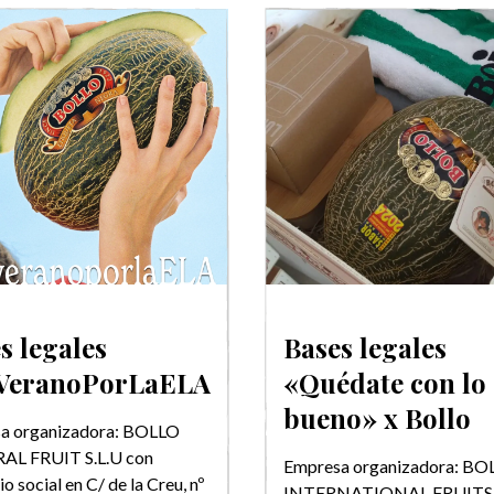
s legales
Bases legales
VeranoPorLaELA
«Quédate con lo
bueno» x Bollo
a organizadora: BOLLO
L FRUIT S.L.U con
Empresa organizadora: BO
io social en C/ de la Creu, nº
INTERNATIONAL FRUITS S