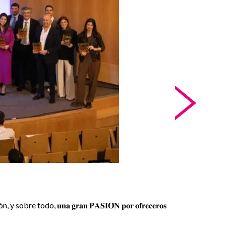
>
, 𝐮𝐧𝐚 𝐠𝐫𝐚𝐧 𝐏𝐀𝐒𝐈𝐎́𝐍 𝐩𝐨𝐫 𝐨𝐟𝐫𝐞𝐜𝐞𝐫𝐨𝐬