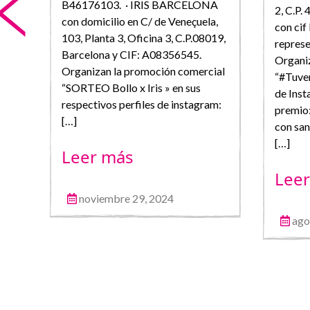
B46176103. · IRIS BARCELONA
airó
2, C.P.
con domicilio en C/ de Veneçuela,
con cif
103, Planta 3, Oficina 3, C.P.08019,
repres
Barcelona y CIF: A08356545.
Organi
Organizan la promoción comercial
el
“#Tuver
“SORTEO Bollo x Iris » en sus
de Inst
respectivos perfiles de instagram:
ial
premio
[…]
TAY
con san
[…]
Leer más
Lee
noviembre 29, 2024
ago