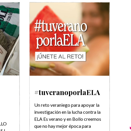
#tuveranoporlaELA
R
F
Un reto veraniego para apoyar la
investigación en la lucha contra la
¡Ho
ELA Es verano y en Bollo creemos
No 
LLO
que no hay mejor época para
vol
.L.