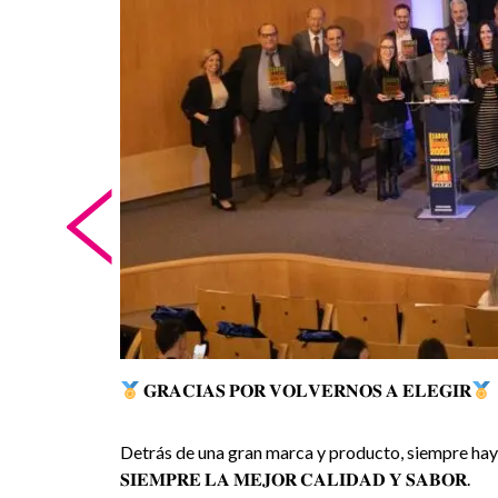
<
𝐆𝐑𝐀𝐂𝐈𝐀𝐒 𝐏𝐎𝐑 𝐕𝐎𝐋𝐕𝐄𝐑𝐍𝐎𝐒 𝐀 𝐄𝐋𝐄𝐆𝐈𝐑
Detrás de una gran marca y producto, siempre hay un gran 
𝐒𝐈𝐄𝐌𝐏𝐑𝐄 𝐋𝐀 𝐌𝐄𝐉𝐎𝐑 𝐂𝐀𝐋𝐈𝐃𝐀𝐃 𝐘 𝐒𝐀𝐁𝐎𝐑.