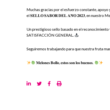
Muchas gracias por el esfuerzo constante, apoyo 
el 𝐒𝐄𝐋𝐋𝐎 𝐒𝐀𝐁𝐎𝐑 𝐃𝐄𝐋 𝐀𝐍̃𝐎 𝟐𝟎𝟐𝟑, en nuestro
Un prestigioso sello basado en el reconocimiento y
SATISFACCIÓN GENERAL.
Seguiremos trabajando para que nuestra fruta mant
𝐌𝐞𝐥𝐨𝐧𝐞𝐬 𝐁𝐨𝐥𝐥𝐨, 𝐞𝐬𝐭𝐨𝐬 𝐬𝐨𝐧 𝐥𝐨𝐬 𝐛𝐮𝐞𝐧𝐨𝐬.