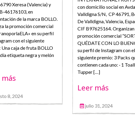
 46790 Xeresa (Valencia) y
con domicilio social en Avda.
 B-46176103, en
Valldigna S/N, CP 46791, B
entación de la marca BOLLO.
De Valldigna, Valencia, Espa
za la promoción comercial
CIF B97625164. Organizan 
anoporlaELA» en su perfil
promoción comercial “SO
agram con el siguiente
QUÉDATE CON LO BUENO
: Una caja de fruta BOLLO
su perfil de Instagram con el
día etiqueta negra y melón
siguiente premio: 3 Packs q
contienen cada uno: · 1 Toall
Tupper […]
r más
Leer más
sto 8, 2024
julio 31, 2024