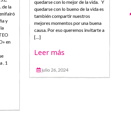
quedarse con lo mejor de la vida. Y
 de la
quedarse con lo bueno de la vida es
rec
enifairó
también compartir nuestros
per
ña y
mejores momentos por una buena
Des
la
causa. Por eso queremos invitarte a
nue
RTEO
[…]
ani
» en
ric
Leer más
ue
L
a . 1
julio 26, 2024