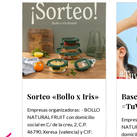
 x
Sorteo «Bollo x Iris»
Base
#Tu
Empresas organizadoras: · BOLLO
NATURAL FRUIT con domicilio
LLO
Empres
social en C/ de la creu, 2, C.P.
NATURA
46790, Xeresa (valencia) y CIF:
la
domicil