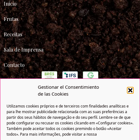
Inicio
Frutas
Receitas
Sala de Imprensa
Contacto
Gestionar el Consentimiento
de las Cookies
Utilizamos cookies próprios e de terceiros com finalidades analíticas e
para lhe mostrar publicidade relacionada com as suas preferências a
partir dos seus hábitos de navegação e do seu perfil. Lembre-se de que
pode configurar ou recusar os cookies clicando em «Configurar cookies».
Também pode aceitar todos os cookies premindo o botão «Aceitar
todos». Para mais informações, pode visitar a nossa