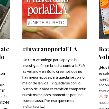
date
#tuveranoporlaELA
Rec
lo
Vol
Un reto veraniego para apoyar la
investigación en la lucha contra la ELA
¡Hoy 
Es verano y en Bollo creemos que no
con
es sol
hay mejor época para quedarse con lo
nuest
mejor de la vida. Y quedarse con lo
iró
encont
bueno de la vida es también compartir
 CIF
en nue
nuestros mejores momentos por una
oción
buena causa. Por eso queremos
E CON
nuestr
invitarte a […]
agram
anima