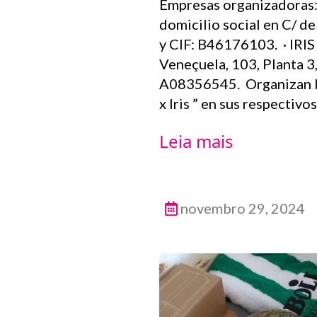
Empresas organizadora
domicilio social en C/ de 
y CIF: B46176103. · IRI
Veneçuela, 103, Planta 3,
A08356545. Organizan l
x Iris ” en sus respectivo
Leia mais
novembro 29, 2024