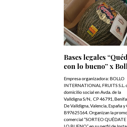
Bases legales “Qué
con lo bueno” x Bol
Empresa organizadora: BOLLO
INTERNATIONAL FRUITS S.L. 
domicilio social en Avda. de la
Valldigna S/N, CP 46791, Benifa
De Valldigna, Valencia, España y
B97625164. Organizan la prom
comercial “SORTEO QUÉDAT
LO BUENO” en su perfil de Inst