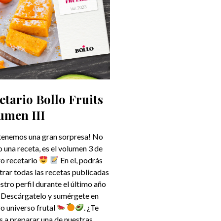
etario Bollo Fruits
umen III
tenemos una gran sorpresa! No
o una receta, es el volumen 3 de
ro recetario
En el, podrás
rar todas las recetas publicadas
stro perfil durante el último año
. Descárgatelo y sumérgete en
o universo frutal
. ¿Te
s a preparar una de nuestras