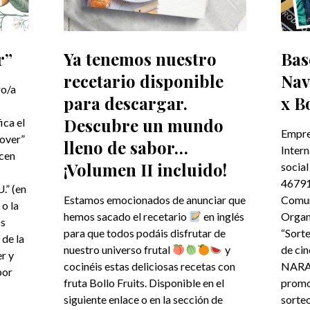
r”
Ya tenemos nuestro
Bas
recetario disponible
Nav
ro/a
para descargar.
x B
Descubre un mundo
ca el
Empre
Lover”
lleno de sabor…
Intern
icen
¡Volumen II incluido!
social
46791,
” (en
Estamos emocionados de anunciar que
Comun
 o la
hemos sacado el recetario
en inglés
Organ
os
para que todos podáis disfrutar de
“Sor
 de la
nuestro universo frutal
y
de ci
r y
cocinéis estas deliciosas recetas con
NARAN
por
fruta Bollo Fruits. Disponible en el
promo
siguiente enlace o en la sección de
sorteo