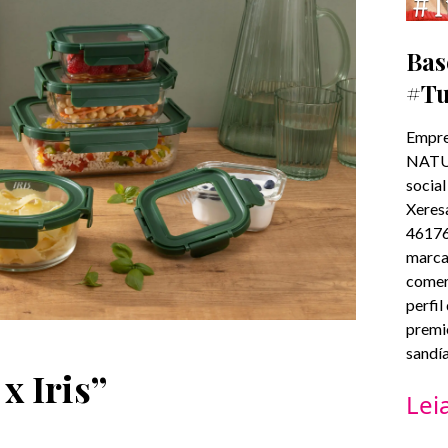
Bas
#T
Empre
NATUR
social
Xeresa
46176
marca
comer
perfil
premi
sandía
x Iris”
Lei