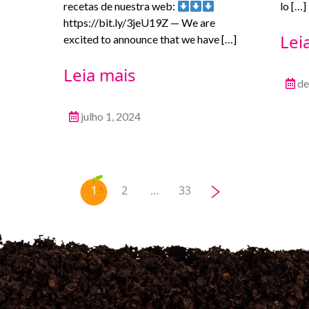
recetas de nuestra web:
lo […]
https://bit.ly/3jeU19Z — We are
Lei
excited to announce that we have […]
Leia mais
de
julho 1, 2024
>
1
2
…
33
Paginação
de
posts