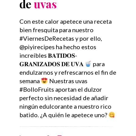
de
uvas
Con este calor apetece una receta
bien fresquita para nuestro
#ViernesDeRecetas y por ello,
@piyirecipes ha hecho estos
increíbles 𝐁𝐀𝐓𝐈𝐃𝐎𝐒-
𝐆𝐑𝐀𝐍𝐈𝐙𝐀𝐃𝐎𝐒 𝐃𝐄 𝐔𝐕𝐀
para
endulzarnos y refrescarnos el fin de
semana
Nuestras uvas
#BolloFruits aportan el dulzor
perfecto sin necesidad de añadir
ningún edulcorante a nuestro rico
batido. ¿A quién le apetece uno?