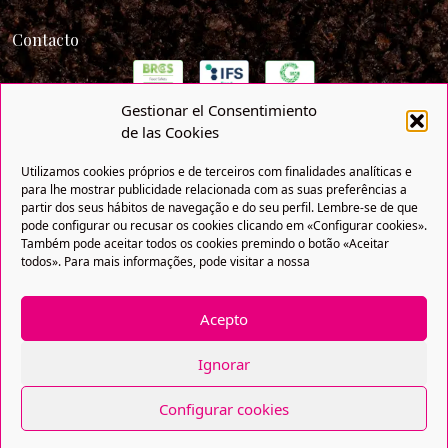
Contacto
Gestionar el Consentimiento
de las Cookies
Utilizamos cookies próprios e de terceiros com finalidades analíticas e
para lhe mostrar publicidade relacionada com as suas preferências a
partir dos seus hábitos de navegação e do seu perfil. Lembre-se de que
pode configurar ou recusar os cookies clicando em «Configurar cookies».
Também pode aceitar todos os cookies premindo o botão «Aceitar
todos». Para mais informações, pode visitar a nossa
Política de privacidade
Política de cookies
Aviso legal
Acepto
DINF
Copyright® 2021 FRUTAS BOLLO. Todos os direitos
Ignorar
reservados. Uma empresa da Bollo Natural Fruit.
Configurar cookies