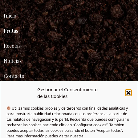
Inicio
Frutas
Recetas
Noticias
Contacto
Gestionar el Consentimiento
Trabaja con nosotros
de las Cookies
Utilizamos cookies propias y de terceros con finalidades analíticas y
para mostrarte publicidad relacionada con tus preferencias a partir de
tus hábitos de navegación y tu perfil. Recuerda que puedes configurar o
rechazar las cookies haciendo click en “Configurar cookies”. También
puedes aceptar todas las cookies pulsando el botón “Aceptar todas”.
Para más información puedes visitar nuestra.