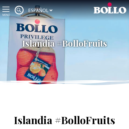
ESPAÑOL
MENÚ
Islandia #BolloFruits
Islandia #BolloFruits