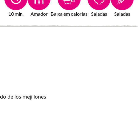
10 min.
Amador
Baixa em calorias
Saladas
Saladas
o de los mejillones