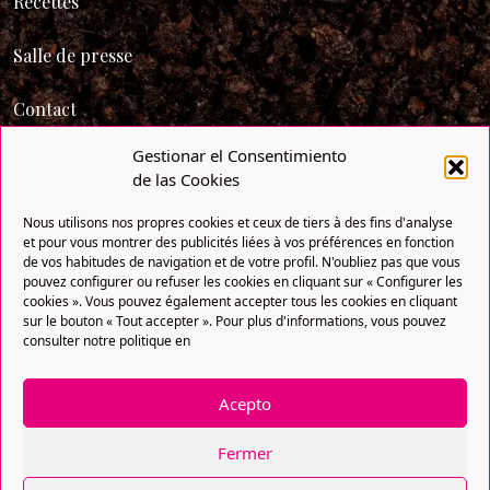
Recettes
Salle de presse
Contact
Gestionar el Consentimiento
de las Cookies
Nous utilisons nos propres cookies et ceux de tiers à des fins d'analyse
et pour vous montrer des publicités liées à vos préférences en fonction
de vos habitudes de navigation et de votre profil. N'oubliez pas que vous
pouvez configurer ou refuser les cookies en cliquant sur « Configurer les
cookies ». Vous pouvez également accepter tous les cookies en cliquant
sur le bouton « Tout accepter ». Pour plus d'informations, vous pouvez
consulter notre politique en
Politique de confidentialité
Politique de cookies
Acepto
Avis légal
DPEF
Copyright® 2021 FRUTAS BOLLO. Tous droits réservés. Une
Fermer
entreprise de Bollo Natural Fruit