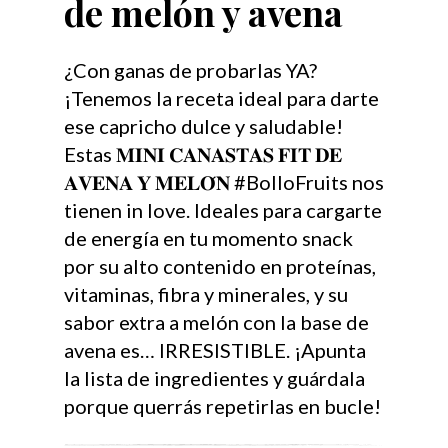
de melón y avena
¿Con ganas de probarlas YA?
¡Tenemos la receta ideal para darte
ese capricho dulce y saludable!
Estas 𝐌𝐈𝐍𝐈 𝐂𝐀𝐍𝐀𝐒𝐓𝐀𝐒 𝐅𝐈𝐓 𝐃𝐄
𝐀𝐕𝐄𝐍𝐀 𝐘 𝐌𝐄𝐋𝐎́𝐍 #BolloFruits nos
tienen in love. Ideales para cargarte
de energía en tu momento snack
por su alto contenido en proteínas,
vitaminas, fibra y minerales, y su
sabor extra a melón con la base de
avena es… IRRESISTIBLE. ¡Apunta
la lista de ingredientes y guárdala
porque querrás repetirlas en bucle!