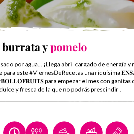
 burrata y
pomelo
asado por agua… ¡Llega abril cargado de energía y
ara este #ViernesDeRecetas una riquísima 𝐄𝐍𝐒𝐀𝐋𝐀
𝐎 #𝐁𝐎𝐋𝐋𝐎𝐅𝐑𝐔𝐈𝐓𝐒 para empezar el mes con ganita
dulce y fresca de la que no podrás prescindir .