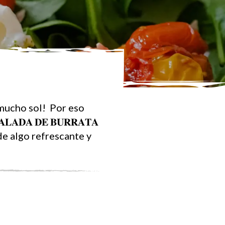
 mucho sol! Por eso
𝐃𝐀 𝐃𝐄 𝐁𝐔𝐑𝐑𝐀𝐓𝐀
s de algo refrescante y