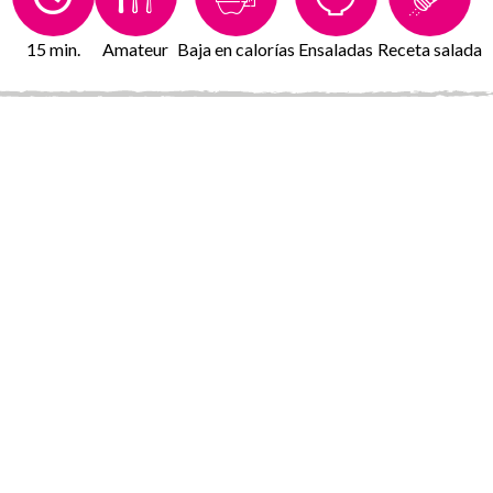
15 min.
Amateur
Baja en calorías
Ensaladas
Receta salada