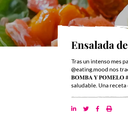
Ensalada de
Tras un intenso mes p
@eating.mood nos trae p
𝐁𝐎𝐌𝐁𝐀 𝐘 𝐏𝐎𝐌𝐄𝐋
saludable. Una receta 