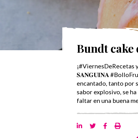
Bundt cake 
¡#ViernesDeRecetas y toc
𝐒𝐀𝐍𝐆𝐔𝐈𝐍𝐀 #Boll
encantado, tanto por s
sabor explosivo, se h
faltar en una buena m