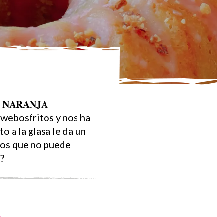
𝐀𝐑𝐀𝐍𝐉𝐀
 @webosfritos y nos ha
o a la glasa le da un
dos que no puede
?