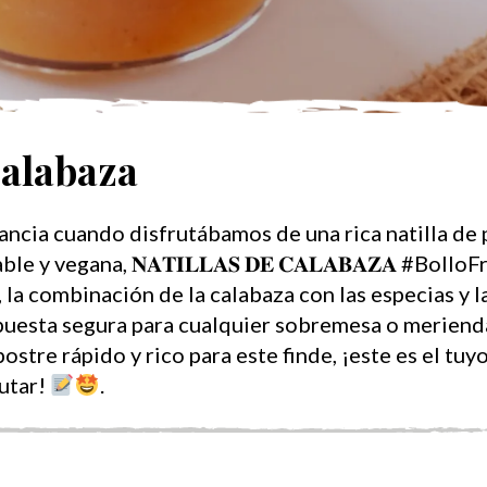
calabaza
ancia cuando disfrutábamos de una rica natilla de 
 y vegana, 𝐍𝐀𝐓𝐈𝐋𝐋𝐀𝐒 𝐃𝐄 𝐂𝐀𝐋𝐀𝐁𝐀𝐙𝐀
#BolloFr
, la combinación de la calabaza con las especias y 
apuesta segura para cualquier sobremesa o meriend
ostre rápido y rico para este finde, ¡este es el tuy
rutar!
.