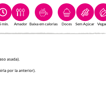
5 min.
Amador
Baixa em calorias
Doces
Sem Açúcar
Vega
aso asada).
rla por la anterior).