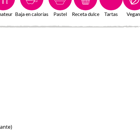
ateur
Baja en calorías
Pastel
Receta dulce
Tartas
Vegan
zante)