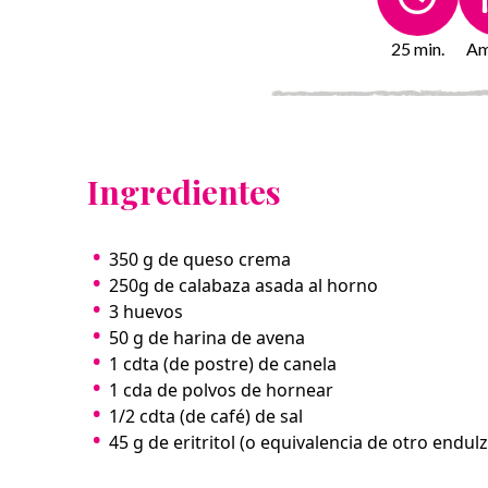
25 min.
Am
Ingredientes
350 g de queso crema
150 g nueces
250g de calabaza asada al horno
2 cdas cacao en polvo
3 huevos
7 dátiles remojados en agua
50 g de harina de avena
caliente
1 cdta (de postre) de canela
1 cda aceite de coco
1 cda de polvos de hornear
1/2 cdta (de café) de sal
45 g de eritritol (o equivalencia de otro endul