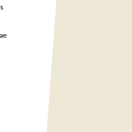
es
rae