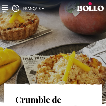
FRANÇAIS
MENU
Crumble de