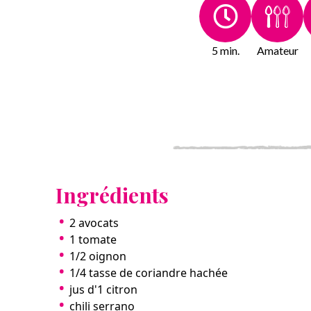
5 min.
Amateur
Ingrédients
2 avocats
1 tomate
1/2 oignon
1/4 tasse de coriandre hachée
jus d'1 citron
chili serrano