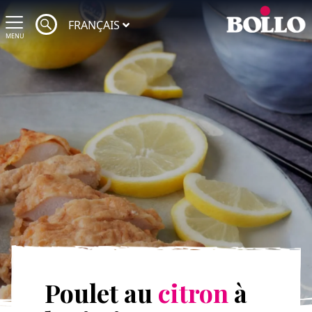
FRANÇAIS
MENU
Poulet au
citron
à