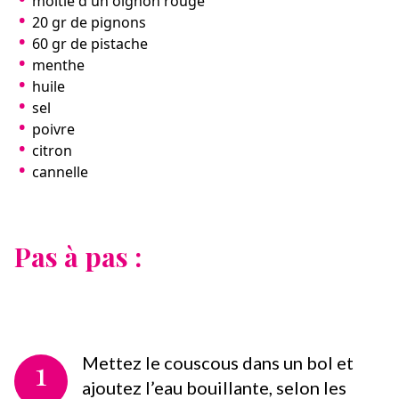
moitié d'un oignon rouge
20 gr de pignons
60 gr de pistache
menthe
huile
sel
poivre
citron
cannelle
Pas à pas :
1
Mettez le couscous dans un bol et
ajoutez l’eau bouillante, selon les