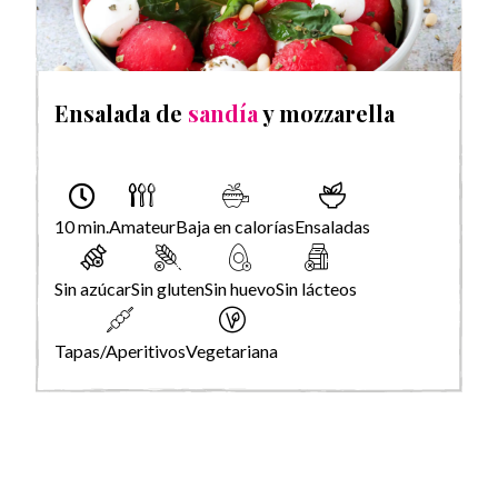
Ensalada de
sandía
y mozzarella
10 min.
Amateur
Baja en calorías
Ensaladas
Sin azúcar
Sin gluten
Sin huevo
Sin lácteos
Tapas/Aperitivos
Vegetariana